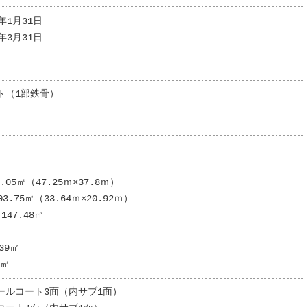
年1月31日
年3月31日
ト（1部鉄骨）
.05㎡（47.25ｍ×37.8ｍ）
.75㎡（33.64ｍ×20.92ｍ）
47.48㎡
39㎡
5㎡
ールコート3面（内サブ1面）