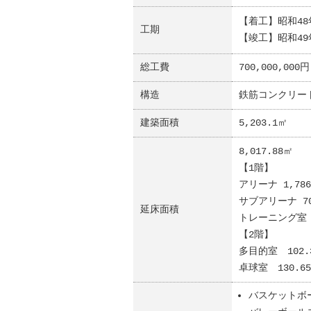
【着工】昭和48
工期
【竣工】昭和49
総工費
700,000,000円
構造
鉄筋コンクリー
建築面積
5,203.1㎡
8,017.88㎡
【1階】
アリーナ 1,786
サブアリーナ 703
延床面積
トレーニング室 1
【2階】
多目的室 102.
卓球室 130.6
バスケットボ