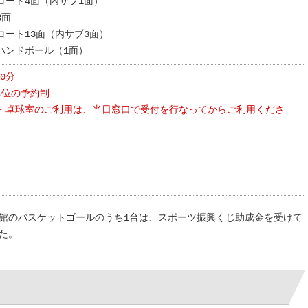
コート4面（内サブ1面）
3面
コート13面（内サブ3面）
ハンドボール（1面）
00分
単位の予約制
・卓球室のご利用は、当日窓口で受付を行なってからご利用くださ
館のバスケットゴールのうち1台は、スポーツ振興くじ助成金を受けて
た。