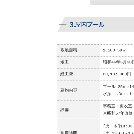
3.屋内プール
敷地面積
1,188.58㎡
竣工
昭和46年6月30
総工費
60,137,000円
プール 25ｍ×1
建物内容
水深 1.3ｍ～1
事務室・更衣室
設備
※昭和57年改修 2
[火・木]18:00
利用時間
[土]13:00～16