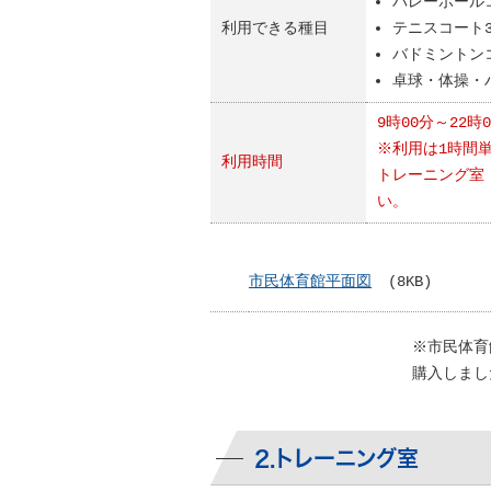
バレーボール
利用できる種目
テニスコート
バドミントン
卓球・体操・
9時00分～22時
※利用は1時間
利用時間
トレーニング室
い。
市民体育館平面図
(8KB)
※市民体育
購入しまし
2.トレーニング室