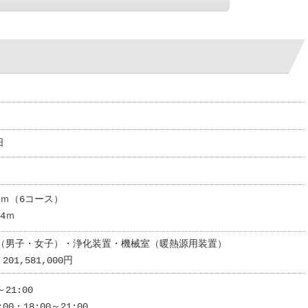
日
4ｍ（6コース）
.4ｍ
（男子・女子）・浄化装置・機械室（暖熱源用装置）
01,581,000円
～21:00
:00・18:00～21:00