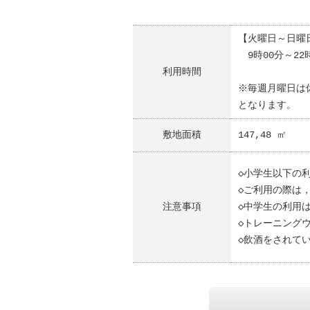
【火曜日～日曜
9時00分～22
利用時間
※毎週月曜日は
となります。
敷地面積
147,48 ㎡
◇小学生以下の
◇ご利用の際は，
注意事項
◇中学生の利用
◇トレーニング
◇飲酒をされて