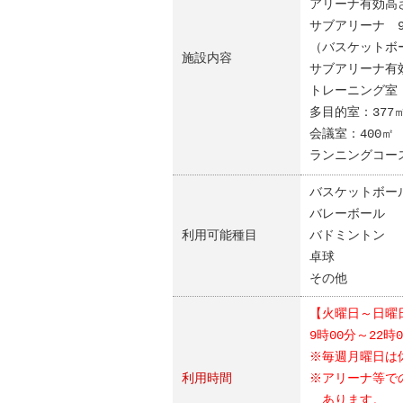
アリーナ有効高さ
サブアリーナ 99
（バスケットボ
施設内容
サブアリーナ有効
トレーニング
多目的室：
会議室：4
ランニングコー
バスケットボー
バレーボール
利用可能種目
バドミントン 
卓球 
その他
【火曜日～日曜
9時00分～22時
※毎週月曜日は
利用時間
※アリーナ等で
あります。