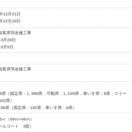
年12月21日
年12月10日
観客席等改修工事
3月20日
3月5日
観客席等改修工事
38席（固定席：1,980席，可動席：1,548席，車いす席：8席，スイー
102席）
98席（固定席：192席，車いす席：6席）
5㎡（69ｍ×46ｍ）
ールコート 3面）