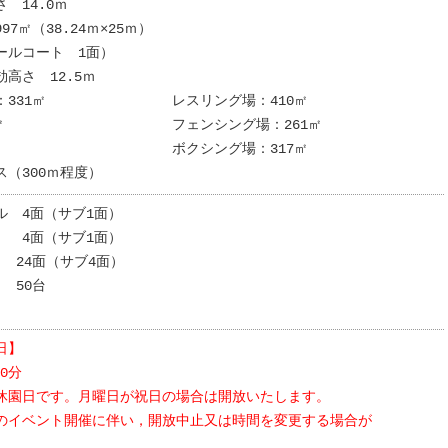
 14.0ｍ
7㎡（38.24ｍ×25ｍ）
ールコート 1面）
高さ 12.5ｍ
室：331㎡ レスリング場：410㎡
377㎡ フェンシング場：261㎡
00㎡ ボクシング場：317㎡
ス（300ｍ程度）
ル 4面（サブ1面）
 4面（サブ1面）
24面（サブ4面）
50台
日】
00分
休園日です。月曜日が祝日の場合は開放いたします。
のイベント開催に伴い，
開放中止又は時間を変更する場合
が